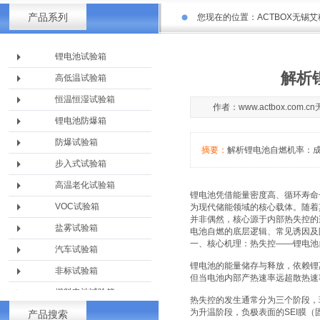
产品系列
您现在的位置：
ACTBOX无锡
锂电池试验箱
解析
高低温试验箱
恒温恒湿试验箱
作者：www.actbox.com
锂电池防爆箱
防爆试验箱
摘要：
解析锂电池自燃机率：
步入式试验箱
高温老化试验箱
锂电池凭借能量密度高、循环寿命
VOC试验箱
为现代储能领域的核心载体。随着
并非偶然，核心源于内部热失控的
盐雾试验箱
电池自燃的底层逻辑、常见诱因及
一、核心机理：热失控——锂电池自
汽车试验箱
锂电池的能量储存与释放，依赖锂
非标试验箱
但当电池内部产热速率远超散热速
燃料电池试验箱
热失控的发生通常分为三个阶段，
为升温阶段，负极表面的SEI膜（
产品搜索
淋雨设备