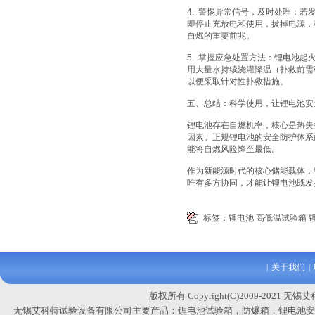
4. 警惕异常信号，及时处理：
即停止充放电和使用，拔掉电源，
自燃的重要前兆。
5. 掌握应急处置方法：锂电池
用大量水持续浇灌降温（扑救前需
以便采取针对性扑救措施。
五、总结：科学使用，让锂电池安
锂电池存在自燃机率，核心是热失
因素。正规锂电池的安全防护体系
能将自燃风险降至最低。
作为新能源时代的核心储能载体，
唯有多方协同，才能让锂电池既发
标签：
锂电池
高低温试验箱
关于我们
|
|
版权所有 Copyright(C)2009-2021 无
无锡艾科特试验设备有限公司主要产品：
锂电池试验箱，防爆箱，锂电池安