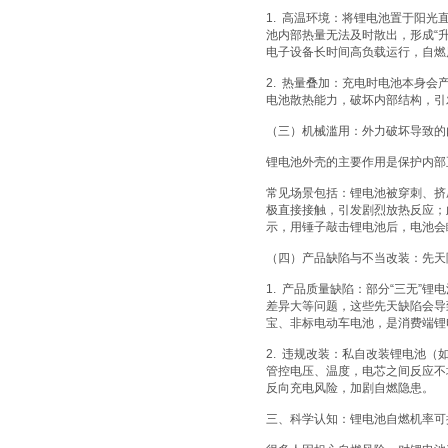
1. 高温环境：将锂电池置于阳光
池内部热量无法及时散出，形成“
电子设备长时间高负载运行，自燃
2. 热量叠加：充电时电池本身
电池散热能力，破坏内部结构，引
（三）机械滥用：外力破坏导致的
锂电池外壳的主要作用是保护内部
常见场景包括：锂电池被穿刺、挤
极直接接触，引发剧烈放热反应；
示，用锤子敲击锂电池后，电池会
（四）产品缺陷与不当改装：先天
1. 产品质量缺陷：部分“三无
差异大等问题，这些先天缺陷会导
宝、非标电动车电池，是消费端锂
2. 违规改装：私自改装锂电池
管控电压、温度，电芯之间反应不
反向充电风险，加剧自燃隐患。
三、科学认知：锂电池自燃机率可