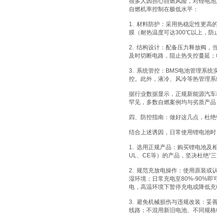
很多人因担心自燃风险，对锂电池
自燃机率控制在极低水平：
1. 材料防护：采用热稳定性更高
膜（耐热温度可达300℃以上，
2. 结构设计：配备压力释放阀
及时切断电路，阻止热失控蔓延；
3. 系统管控：BMS电池管理
控。此外，液冷、风冷等热管理系
据行业数据显示，正规新能源汽车
罕见，多数自燃案例均与劣质产品
四、防控指南：做好这几点，杜绝
结合上述诱因，日常使用锂电池时
1. 选用正规产品：购买锂电池及
UL、CE等）的产品，坚决杜绝“
2. 规范充放电操作：使用原装
湿环境；日常充电至80%-90%
电，高温环境下暂停充电或降低充
3. 避免机械损伤与违规改装：
线路；不混用新旧电池、不同规格