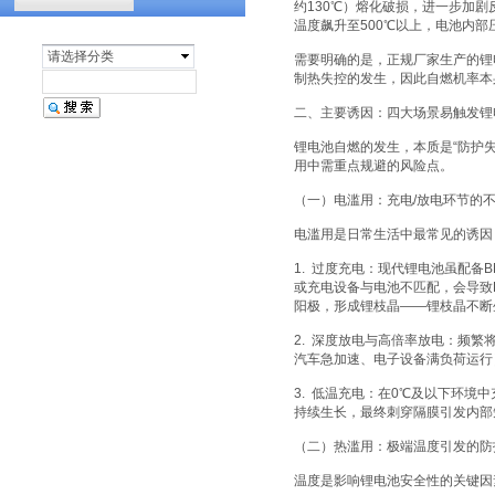
约130℃）熔化破损，进一步加
汽车天窗淋雨试验设备
温度飙升至500℃以上，电池内
请选择分类
需要明确的是，正规厂家生产的锂
制热失控的发生，因此自燃机率本
二、主要诱因：四大场景易触发锂
锂电池自燃的发生，本质是“防护
用中需重点规避的风险点。
（一）电滥用：充电/放电环节的
电滥用是日常生活中最常见的诱因
1. 过度充电：现代锂电池虽配备
或充电设备与电池不匹配，会导致
阳极，形成锂枝晶——锂枝晶不断
2. 深度放电与高倍率放电：频
汽车急加速、电子设备满负荷运行
3. 低温充电：在0℃及以下环
持续生长，最终刺穿隔膜引发内部
（二）热滥用：极端温度引发的防
温度是影响锂电池安全性的关键因