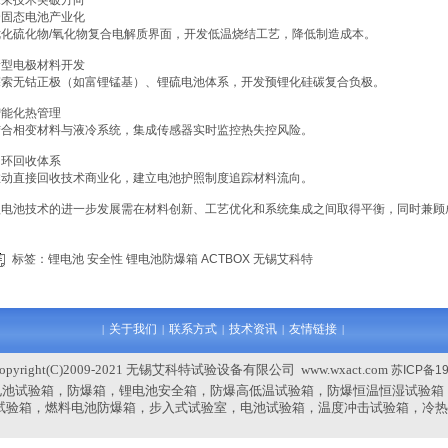
未来技术突破方向
全固态电池产业化
优化硫化物/氧化物复合电解质界面，开发低温烧结工艺，降低制造成本。
新型电极材料开发
探索无钴正极（如富锂锰基）、锂硫电池体系，开发预锂化硅碳复合负极。
智能化热管理
结合相变材料与液冷系统，集成传感器实时监控热失控风险。
闭环回收体系
推动直接回收技术商业化，建立电池护照制度追踪材料流向。
锂电池技术的进一步发展需在材料创新、工艺优化和系统集成之间取得平衡，同时兼顾
标签：
锂电池
安全性
锂电池防爆箱
ACTBOX
无锡艾科特
关于我们
联系方式
技术资讯
友情链接
|
|
|
|
|
pyright(C)2009-2021 无锡艾科特试验设备有限公司 www.wxact.com
苏ICP备19
电池试验箱，防爆箱，锂电池安全箱，防爆高低温试验箱，防爆恒温恒湿试验箱
试验箱，燃料电池防爆箱，步入式试验室，电池试验箱，温度冲击试验箱，冷热