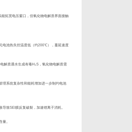
质虽能拓宽电压窗口，但氧化物电解质界面接触
电池热失控温度低（约200℃），蔓延速度
电解质遇水生成有毒H₂S，氧化物电解质需
管理系统复杂性和能耗增加进一步制约电池
导致SEI膜反复破裂，加速锂离子消耗。
含量。