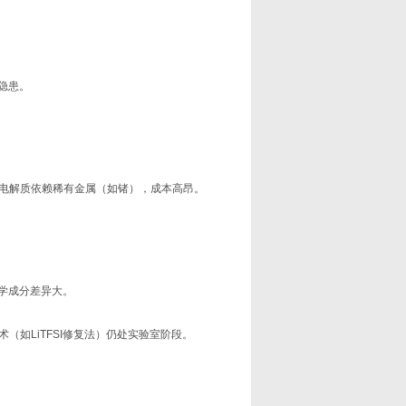
隐患。
物电解质依赖稀有金属（如锗），成本高昂。
学成分差异大。
（如LiTFSI修复法）仍处实验室阶段。