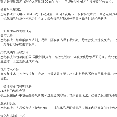
著提升能量密度（理论比容量3860 mAh/g），但锂枝晶生长易引发短路和热失控。
电解液与电压限制
液态电解液在高电压（>4.3V）下易分解，限制了高电压正极材料的应用。固态电解
差，硫化物电解质化学稳定性不足，聚合物电解质离子电导率低等问题尚未解决
。
二、安全性与热管理难题
热失控风险
液态电解液（如碳酸酯类溶剂）易燃，隔膜在高温下易熔融，导致热失控连锁反应。三元
快，对热管理系统要求极高。
固态电池的界面稳定性
固态电解质与电极间的固-固接触阻抗高，充放电过程中体积变化导致界面分离。硫化物
高温烧结，工艺复杂且成本高。
热管理技术不足
现有冷却技术（如空气冷却、液冷）控温效果有限，相变材料导热系数低且易泄漏。热
组性能。
三、循环寿命与材料降解
电极材料的结构衰退
高镍正极在循环中发生晶格氧析出和过渡金属溶解，导致容量衰减。硅基负极因体积膨胀
电解液副反应
液态电解液在高压或高温下持续分解，生成气体和界面钝化层，增加内阻并降低有效锂
预锂化与添加剂技术