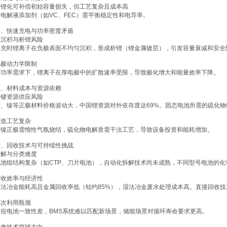
预锂化可补偿初始容量损失，但工艺复杂且成本高
。电解液添加剂（如VC、FEC）需平衡稳定性和电导率。
四、快速充电与功率密度矛盾
锂沉积与析锂风险
快充时锂离子在负极表面不均匀沉积，形成析锂（锂金属镀层），引发容量衰减和安全
电极动力学限制
高功率需求下，锂离子在厚电极中的扩散速率受限，导致极化增大和能量效率下降。
五、材料成本与资源依赖
关键资源供应风险
钴、镍等正极材料价格波动大，中国锂资源对外依存度达69%。固态电池所需的硫化
制造工艺复杂
高镍正极需惰性气氛烧结，硫化物电解质需干法工艺，导致设备投资和能耗增加。
六、回收技术与可持续性挑战
拆解与分类难度
电池组结构复杂（如CTP、刀片电池），自动化拆解技术尚未成熟，不同型号电池的化
回收效率与经济性
火法冶金能耗高且金属回收率低（钴约85%），湿法冶金废水处理成本高。直接回收技术
梯次利用瓶颈
退役电池一致性差，BMS系统难以匹配新场景，储能场景对循环寿命要求更高。