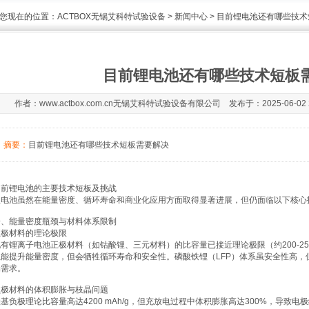
您现在的位置：
ACTBOX无锡艾科特试验设备
>
新闻中心
> 目前锂电池还有哪些技
目前锂电池还有哪些技术短板
作者：www.actbox.com.cn无锡艾科特试验设备有限公司 发布于：2025-06-02 
摘要：
目前锂电池还有哪些技术短板需要解决
当前锂电池的主要技术短板及挑战
锂电池虽然在能量密度、循环寿命和商业化应用方面取得显著进展，但仍面临以下核心
一、能量密度瓶颈与材料体系限制
正极材料的理论极限
有锂离子电池正极材料（如钴酸锂、三元材料）的比容量已接近理论极限（约200-250
能提升能量密度，但会牺牲循环寿命和安全性。磷酸铁锂（LFP）体系虽安全性高，但能量密
端需求。
负极材料的体积膨胀与枝晶问题
基负极理论比容量高达4200 mAh/g，但充放电过程中体积膨胀高达300%，导致