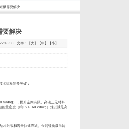
术短板需要解决
需要解决
22:48:30 文字：【
大
】【
中
】【
小
】
技术短板需要突破：
 mAh/g），提升空间有限。高镍三元材料
度（约150-160 Wh/kg）难以满足高
电极结构破裂和容量快速衰减。金属锂负极虽能