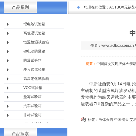
产品系列
您现在的位置：
ACTBOX无锡
锂电池试验箱
中
高低温试验箱
恒温恒湿试验箱
作者：www.actbox.com
锂电池防爆箱
防爆试验箱
摘要：
中国首次实现液体火箭
步入式试验箱
高温老化试验箱
中新社西安9月14日电 (
VOC试验箱
主研制的某型液氧煤油发动机
盐雾试验箱
发动机作为航天运载器的主要
运载器ZUI复杂的产品之一
汽车试验箱
非标试验箱
标签：
液体火箭
中国航天
艾
燃料电池试验箱
产品搜索
淋雨设备