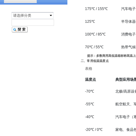
汽车天窗淋雨试验设备
175℃ / 155℃
汽车电子
请选择分类
125℃
半导体器
100℃ / 85℃
消费电子
70℃ / 55℃
热带气候
提示
：多数商用高低温箱标称高温
二、常用低温温度点
表格
温度点
典型应用场
-70℃
北极/高原
-55℃
航空航天、
-40℃
汽车电子（
-20℃ / 0℃
家电、食品