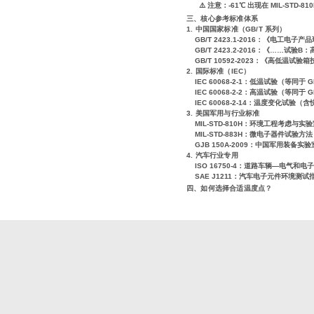
⚠️ 注意：
-61℃
出现在 MIL-STD-
三、核心参考标准体系
1.
中国国家标准（GB/T 系列）
GB/T 2423.1-2016
：《电工电子产品
GB/T 2423.2-2016
：《……试验B：
GB/T 10592-2023
：《高低温试验箱
2.
国际标准（IEC）
IEC 60068-2-1
：低温试验（等同于 GB/
IEC 60068-2-2
：高温试验（等同于 GB/
IEC 60068-2-14
：温度变化试验（含
3.
美国军用与行业标准
MIL-STD-810H
：环境工程考虑与实验室测
MIL-STD-883H
：微电子器件试验方法
GJB 150A-2009
：中国军用装备实验室
4.
汽车行业专用
ISO 16750-4
：道路车辆—电气和电子
SAE J1211
：汽车电子元件环境测试
四、如何选择合适温度点？