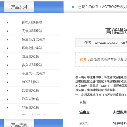
产品系列
您现在的位置：
ACTBOX无锡
锂电池试验箱
高低温
高低温试验箱
恒温恒湿试验箱
作者：www.actbox.com
锂电池防爆箱
防爆试验箱
摘要：
高低温试验箱常用温度
步入式试验箱
高温老化试验箱
在环境可靠性测试中，高低温试验箱通过
VOC试验箱
选哪些温度点进行测试？依据哪些标准设
本文结合
中国国标（GB/T）、国际电工委
盐雾试验箱
准依据
，助你科学制定测试方案。
一、常用高温温度点（按严苛程度排序
汽车试验箱
表格
非标试验箱
温度点
典型应用
燃料电池试验箱
200℃
特种材料
产品搜索
淋雨设备